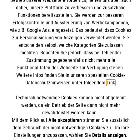
Betrieb unserer Webseite erforderlich, helfen uns aber auch
Kursangebote
dabei, unsere Plattform zu verbessern und zusätzliche
Mitarbeiten & Stellenangebote
Funktionen bereitzustellen. Sie werden zur besseren
Kontakt
Erfolgskontrolle und Aussteuerung von Werbekampagnen,
Wir Malteser
Impressum
wie z.B. Google Ads, eingesetzt. Das bedeutet, dass Cookies
Malteser online
zur Personalisierung von Anzeigen verwendet werden. Sie
Datenschutz
entscheiden selbst, welche Kategorien Sie zulassen
möchten. Beachten Sie jedoch, dass bei fehlender
Malteserorden
Zustimmung gegebenenfalls nicht mehr alle
Malteser Jugend
Spendenkonto
Funktionalitäten der Webseite zur Verfügung stehen.
Malteser International
Weitere Infos finden Sie in unseren speziellen Cookie-
Datenschutzhinweisen unter folgendem
Link
.
Mediathek
Empfänger: Malteser Hilfsdienst e.V.
Sharepoint
Technisch notwendige Cookies können nicht abgelehnt
IBAN: DE103 7060 120 120 120 0001 2
Soziale Netzwerke
werden, da ein Betrieb der Seite dann nicht mehr
BIC: GENODED 1PA7
gewährleistet werden kann.
Mit dem Klick auf
Alle akzeptieren
stimmen Sie zusätzlich
dem Gebrauch der nicht notwendigen Cookies zu. Um Ihre
Der Malteser Hilfsdienst e.V. ist als eingetragene
Einstellungen anzupassen, wählen Sie
Details anzeigen
.
gemeinnützige Organisation von der Körperschaft- und