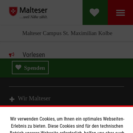
Malteser Campus St. Maximilian Kolbe
Vorlesen
Spenden
Wir Malteser
Wir verwenden Cookies, um Ihnen ein optimales Webseiten-
Spenden & Helfen
Erlebnis zu bieten. Diese Cookies sind für den technischen
Angebote & Leistungen
Informationen