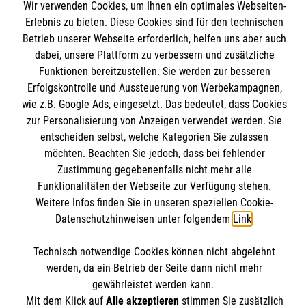
Wir verwenden Cookies, um Ihnen ein optimales Webseiten-
Mitarbeiten & Stellenangebote
Kontakt
Erlebnis zu bieten. Diese Cookies sind für den technischen
Wir Malteser
Betrieb unserer Webseite erforderlich, helfen uns aber auch
Impressum
Malteser online
dabei, unsere Plattform zu verbessern und zusätzliche
Datenschutz
Funktionen bereitzustellen. Sie werden zur besseren
Erfolgskontrolle und Aussteuerung von Werbekampagnen,
Malteserorden
wie z.B. Google Ads, eingesetzt. Das bedeutet, dass Cookies
Malteser Jugend
zur Personalisierung von Anzeigen verwendet werden. Sie
Spendenkonto
entscheiden selbst, welche Kategorien Sie zulassen
Malteser International
möchten. Beachten Sie jedoch, dass bei fehlender
Mediathek
Zustimmung gegebenenfalls nicht mehr alle
Empfänger: Malteser Hilfsdienst e.V.
Sharepoint
Funktionalitäten der Webseite zur Verfügung stehen.
IBAN: DE103 7060 120 120 120 0001 2
Soziale Netzwerke
Weitere Infos finden Sie in unseren speziellen Cookie-
BIC: GENODED 1PA7
Datenschutzhinweisen unter folgendem
Link
.
Technisch notwendige Cookies können nicht abgelehnt
Der Malteser Hilfsdienst e.V. ist als eingetragene
werden, da ein Betrieb der Seite dann nicht mehr
gemeinnützige Organisation von der Körperschaft- und
gewährleistet werden kann.
Gewerbesteuer befreit.
Mit dem Klick auf
Alle akzeptieren
stimmen Sie zusätzlich